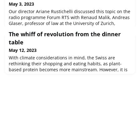
May 3, 2023
Our director Ariane Rustichelli discussed this topic on the
radio programme Forum RTS with Renaud Malik, Andreas
Glaser, professor of law at the University of Zurich,
National Councillor Jean-Luc Addor (SVP/VS) and Naomie
The whiff of revolution from the dinner
Sheba Cortie, a Swiss Abroad. Watch the video of the
discussion here (in French).And learn more about
table
the federal elections 2023 for the Swiss Abroad.
May 12, 2023
With climate considerations in mind, the Swiss are
rethinking their shopping and eating habits, as plant-
based protein becomes more mainstream. However, it is
fair to say that Switzerland remains a nation of meat
eaters.Illustration Max SpringHave you ever eaten a meat
substitute? Or do you even have a favourite recipe that
works well without meat? Is there any meat you absolutely
cannot live with