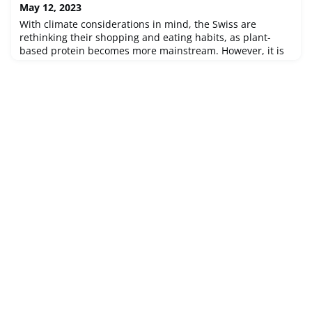
the federal elections 2023 for the Swiss Abroad.
May 12, 2023
With climate considerations in mind, the Swiss are
rethinking their shopping and eating habits, as plant-
based protein becomes more mainstream. However, it is
fair to say that Switzerland remains a nation of meat
eaters.Illustration Max SpringHave you ever eaten a meat
substitute? Or do you even have a favourite recipe that
works well without meat? Is there any meat you absolutely
cannot live with