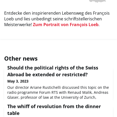
Entdecke den inspirierenden Lebensweg des François
Loeb und lies unbedingt seine schriftstellerischen
Meisterwerke!
Zum Portrait von François Loeb
.
Other news
Should the political rights of the Swiss
Abroad be extended or restricted?
May 3, 2023
Our director Ariane Rustichelli discussed this topic on the
radio programme Forum RTS with Renaud Malik, Andreas
Glaser, professor of law at the University of Zurich,
National Councillor Jean-Luc Addor (SVP/VS) and Naomie
The whiff of revolution from the dinner
Sheba Cortie, a Swiss Abroad. Watch the video of the
discussion here (in French).And learn more about
table