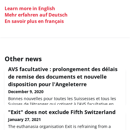
Learn more in English
Mehr erfahren auf Deutsch
En savoir plus en français
Other news
AVS facultative : prolongement des délais
de remise des documents et nouvelle
disposition pour l'Angeleterre
December 9, 2020
Bonnes nouvelles pour toutes les Suissesses et tous les
Suisses de l’étranger qui cotisent à l’AVS facultative en
Suisse. A compter du 1er janvier 2021, l’Ordonnance
"Exit" does not exclude Fifth Switzerland
concernant l’assurance-vieillesse, survivants et invalidité
January 27, 2021
facultative (OAF) va être adaptée. Ainsi le délai de remise
des documents sera prolongé.Le délai de remise des
The euthanasia organisation Exit is refraining from a