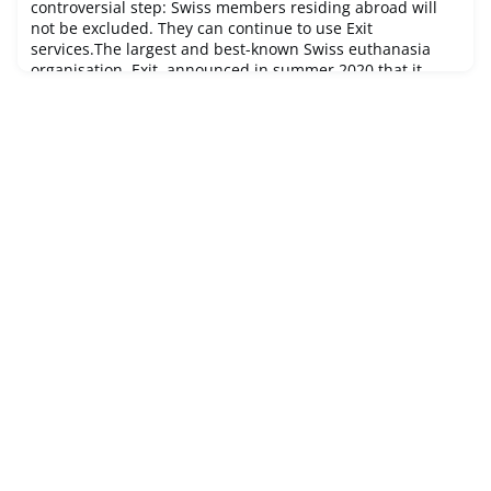
documents de l’article 14b OAF est prolongé de deux
controversial step: Swiss members residing abroad will
mois, soit
not be excluded. They can continue to use Exit
services.The largest and best-known Swiss euthanasia
organisation, Exit, announced in summer 2020 that it
would tighten the criteria for membership: In future, only
those living in Switzerland would be able to become Exit
members. And an alread