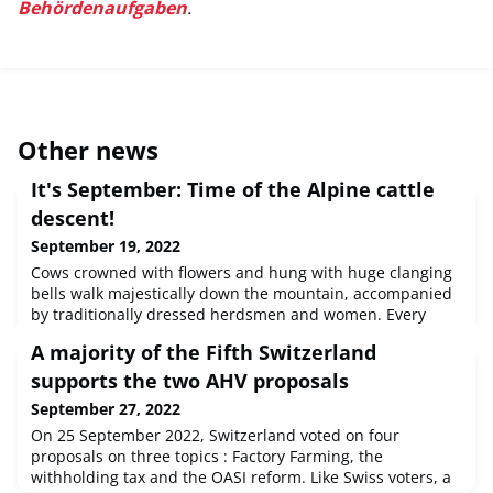
Behördenaufgaben
.
Other news
It's September: Time of the Alpine cattle
descent!
September 19, 2022
Cows crowned with flowers and hung with huge clanging
bells walk majestically down the mountain, accompanied
by traditionally dressed herdsmen and women. Every
Swiss has this image in their mind when they think of an
A majority of the Fifth Switzerland
Alpine cattle descent. And if they have never witnessed
such an occasion in person, they will at least have seen it
supports the two AHV proposals
on television.Alpine pastures and huts are the epitome of
September 27, 2022
green liv
On 25 September 2022, Switzerland voted on four
proposals on three topics : Factory Farming, the
withholding tax and the OASI reform. Like Swiss voters, a