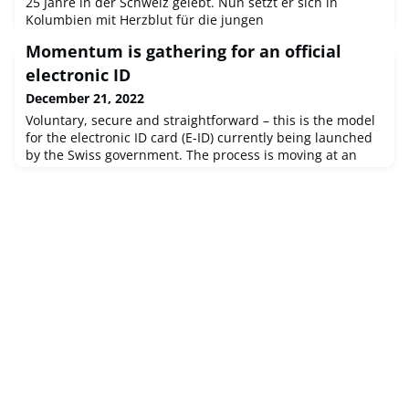
25 Jahre in der Schweiz gelebt. Nun setzt er sich in
Kolumbien mit Herzblut für die jungen
Auslandschweizer:innen ein: Er engagiert sich für die
Momentum is gathering for an official
Etablierung einer Schweizerschule in Medellín.Er ist
überzeugt: «Die Schweizerschulen im Ausland sind die
electronic ID
wichtigsten Vermittler unserer Schweizer Werte und
December 21, 2022
Kultur. Die Schule in Medellín wird ausser
Voluntary, secure and straightforward – this is the model
for the electronic ID card (E-ID) currently being launched
by the Swiss government. The process is moving at an
impressive pace. An explanatory video is currently
available to show the public how the future E-ID should
work. The app can also be tested in seven cities.E-voting
stands to benefit from this as well: the entire process
could be